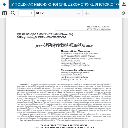
У ПОШУКАХ НЕІСНУЮЧОЇ СІЧІ: ДЕКОНСТРУКЦІЯ ІСТОРІОГРАФІЧНОГО МІФУ