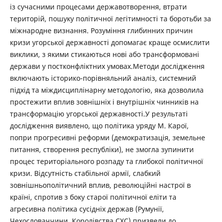
із сучасними процесами державотворення, втрати
територій, пошуку політичної легітимності та боротьби за
міжнародне визнання. Розуміння глибинних причин
кризи угорської державності допомагає краще осмислити
виклики, з якими стикаються нові або трансформовані
держави у постконфліктних умовах.Методи дослідження
включають історико-порівняльний аналіз, системний
підхід та міждисциплінарну методологію, яка дозволила
простежити вплив зовнішніх і внутрішніх чинників на
трансформацію угорської державності.У результаті
дослідження виявлено, що політика уряду М. Карої,
попри прогресивні реформи (демократизація, земельне
питання, створення республіки), не змогла зупинити
процес територіального розпаду та глибокої політичної
кризи. Відсутність стабільної армії, слабкий
зовнішньополітичний вплив, революційні настрої в
країні, спротив з боку старої політичної еліти та
агресивна політика сусідніх держав (Румунії,
Чехословаччини, Королівства СХС) призвели до