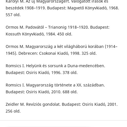
Károlyi M. Az új Magyarországért. Válogatott írások és
beszédek 1908–1919. Budapest: Magvető Könyvkiadó, 1968.
557 old.
Ormos M. Padovától – Trianonig 1918–1920. Budapest:
Kossuth Könyvkiadó, 1984. 450 old.
Ormos M. Magyarország a két világháború korában (1914–
1945). Debrecen: Csokonai Kiadó, 1998. 325 old.
Romsics I. Helyünk és sorsunk a Duna-medencében.
Budapest: Osiris Kiadó, 1996. 378 old.
Romsics I. Magyarország története a XX. százádban.
Budapest: Osiris Kiadó, 2010. 688 old.
Zeidler M. Revíziós gondolat. Budapest: Osiris Kiadó, 2001.
256 old.