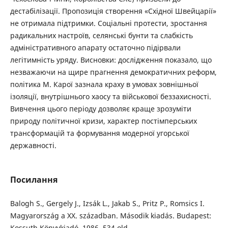
дестабілізації. Пропозиція створення «Східної Швейцарії»
не отримала підтримки. Соціальні протести, зростання
радикальних настроїв, селянські бунти та слабкість
адміністративного апарату остаточно підірвали
легітимність уряду. Висновки: дослідження показало, що
незважаючи на щире прагнення демократичних реформ,
політика М. Карої зазнала краху в умовах зовнішньої
ізоляції, внутрішнього хаосу та військової беззахисності.
Вивчення цього періоду дозволяє краще зрозуміти
природу політичної кризи, характер постімперських
трансформацій та формування модерної угорської
державності.
Посилання
Balogh S., Gergely J., Izsák L., Jakab S., Pritz P., Romsics I.
Magyarország a XX. században. Második kiadás. Budapest:
Kossuth Könyvkiadó, 1986. 534 old.