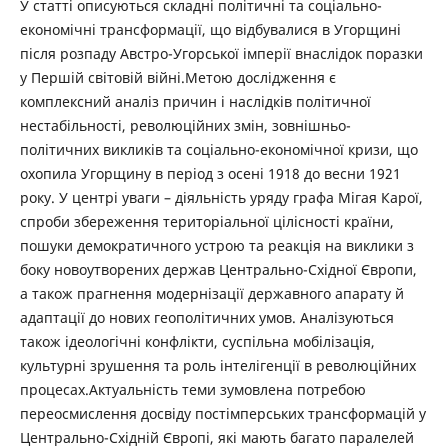
У статті описуються складні політичні та соціально-
економічні трансформації, що відбувалися в Угорщині
після розпаду Австро-Угорської імперії внаслідок поразки
у Першій світовій війні.Метою дослідження є
комплексний аналіз причин і наслідків політичної
нестабільності, революційних змін, зовнішньо-
політичних викликів та соціально-економічної кризи, що
охопила Угорщину в період з осені 1918 до весни 1921
року. У центрі уваги – діяльність уряду графа Мігая Карої,
спроби збереження територіальної цілісності країни,
пошуки демократичного устрою та реакція на виклики з
боку новоутворених держав Центрально-Східної Європи,
а також прагнення модернізації державного апарату й
адаптації до нових геополітичних умов. Аналізуються
також ідеологічні конфлікти, суспільна мобілізація,
культурні зрушення та роль інтелігенції в революційних
процесах.Актуальність теми зумовлена потребою
переосмислення досвіду постімперських трансформацій у
Центрально-Східній Європі, які мають багато паралелей