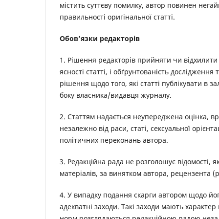
містить суттєву помилку, автор повинен нега
правильності оригінальної статті.
Обов’язки редакторів
1. Рішення редакторів прийняти чи відхилити д
ясності статті, і обґрунтованість дослідження
рішення щодо того, які статті публікувати в за
боку власника/видавця журналу.
2. Статтям надається неупереджена оцінка, вр
незалежно від раси, статі, сексуальної орієнт
політичних переконань автора.
3. Редакційна рада не розголошує відомості, я
матеріалів, за винятком автора, рецензента (
4. У випадку подання скарги автором щодо його
адекватні заходи. Такі заходи мають характе
норм розглядаються редакційною радою незале