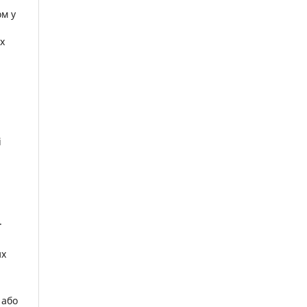
ом у
х
і
.
их
 або