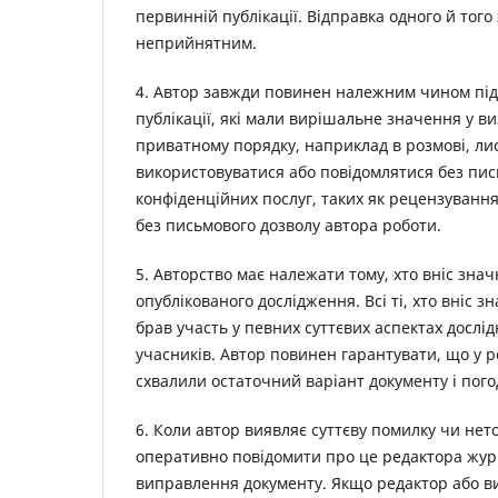
первинній публікації. Відправка одного й тог
неприйнятним.
4. Автор завжди повинен належним чином під
публікації, які мали вирішальне значення у в
приватному порядку, наприклад в розмові, лис
використовуватися або повідомлятися без пис
конфіденційних послуг, таких як рецензуванн
без письмового дозволу автора роботи.
5. Авторство має належати тому, хто вніс зна
опублікованого дослідження. Всі ті, хто вніс з
брав участь у певних суттєвих аспектах дослід
учасників. Автор повинен гарантувати, що у ро
схвалили остаточний варіант документу і пого
6. Коли автор виявляє суттєву помилку чи нето
оперативно повідомити про це редактора жур
виправлення документу. Якщо редактор або ви