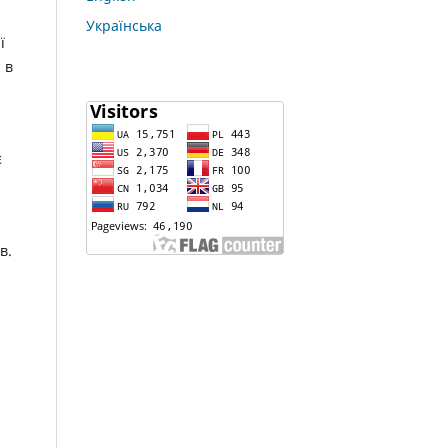
Українська
ї
 в
є
в.