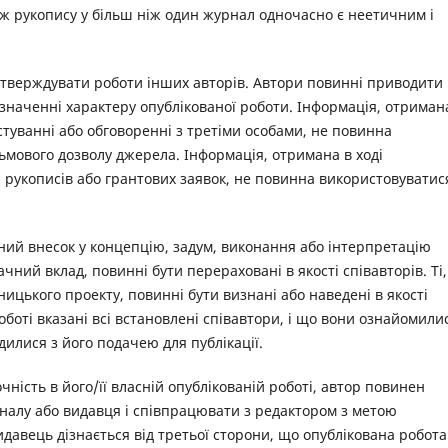
о ж рукопису у більш ніж один журнал одночасно є неетичним і
тверждувати роботи інших авторів. Автори повинні приводити
изначенні характеру опублікованої роботи. Інформація, отриман
туванні або обговоренні з третіми особами, не повинна
ьмового дозволу джерела. Інформація, отримана в ході
я рукописів або грантових заявок, не повинна використовуватис
чний внесок у концепцію, задум, виконання або інтерпретацію
начний вклад, повинні бути перераховані в якості співавторів. Ті,
ницького проекту, повинні бути визнані або наведені в якості
боті вказані всі встановлені співавтори, і що вони ознайомилис
дилися з його подачею для публікації.
чність в його/її власній опублікованій роботі, автор повинен
налу або видавця і співпрацювати з редактором з метою
давець дізнається від третьої сторони, що опублікована робота