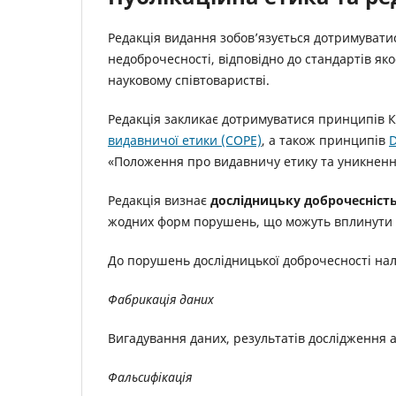
Редакція видання зобов’язується дотримуватис
недоброчесності, відповідно до стандартів як
науковому співтоваристві.
Редакція закликає дотримуватися принципів К
видавничої етики (COPE)
, а також принципів
D
«Положення про видавничу етику та уникнення
Редакція визнає
дослідницьку доброчесніст
жодних форм порушень, що можуть вплинути на 
До порушень дослідницької доброчесності нал
Фабрикація даних
Вигадування даних, результатів дослідження а
Фальсифікація