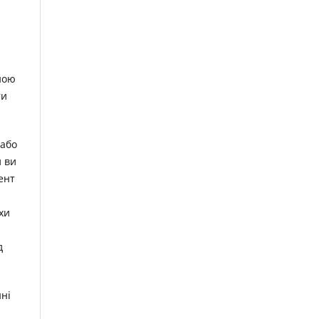
ною
ти
 або
и ви
ент
хи
д
нні