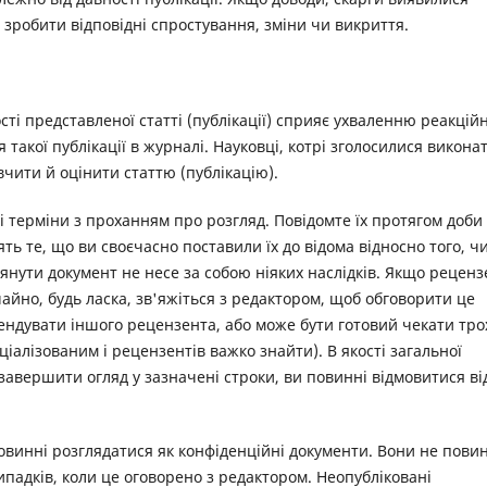
зробити відповідні спростування, зміни чи викриття.
ті представленої статті (публікації) сприяє ухваленню реакцій
акої публікації в журналі. Науковці, котрі зголосилися викона
чити й оцінити статтю (публікацію).
 терміни з проханням про розгляд. Повідомте їх протягом доби
ть те, що ви своєчасно поставили їх до відома відносно того, ч
лянути документ не несе за собою ніяких наслідків. Якщо реценз
чайно, будь ласка, зв'яжіться з редактором, щоб обговорити це
ндувати іншого рецензента, або може бути готовий чекати тро
іалізованим і рецензентів важко знайти). В якості загальної
завершити огляд у зазначені строки, ви повинні відмовитися ві
повинні розглядатися як конфіденційні документи. Вони не пови
ипадків, коли це оговорено з редактором. Неопубліковані