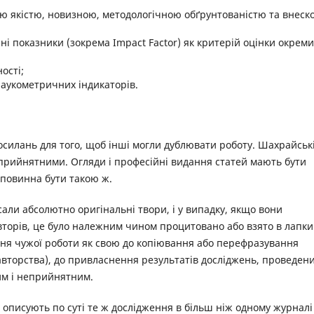
ю якістю, новизною, методологічною обґрунтованістю та внеск
і показники (зокрема Impact Factor) як критерій оцінки окреми
ості;
наукометричних індикаторів.
 посилань для того, щоб інші могли дублювати роботу. Шахрайськ
еприйнятними. Огляди і професійні видання статей мають бути
 повинна бути такою ж.
али абсолютно оригінальні твори, і у випадку, якщо вони
вторів, це було належним чином процитовано або взято в лапки
ння чужої роботи як свою до копіювання або перефразування
авторства), до привласнення результатів досліджень, проведен
им і неприйнятним.
 описують по суті те ж дослідження в більш ніж одному журналі