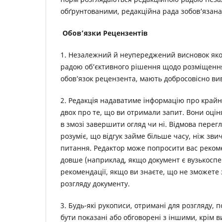
обґрунтованими, редакційна рада зобов’язана 
Обов’язки Рецензентів
1. Незалежний й неупереджений висновок якос
радою об’єктивного рішення щодо розміщення т
обов’язок рецензента, мають добросовісно вив
2. Редакція надаватиме інформацію про крайні
двох про те, що ви отримали запит. Вони оціня
в змозі завершити огляд чи ні. Відмова перег
розуміє, що відгук займе більше часу, ніж зви
питання. Редактор може попросити вас рекоме
довше (наприклад, якщо документ є вузькоспец
рекомендації, якщо ви знаєте, що не зможете 
розгляду документу.
3. Будь-які рукописи, отримані для розгляду, 
бути показані або обговорені з іншими, крім в