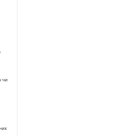
з
а чи
них