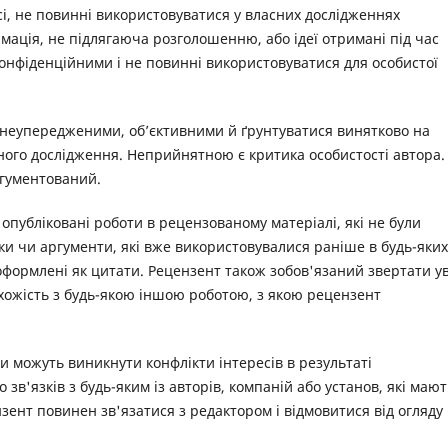
і, не повинні використовуватися у власних дослідженнях
мація, не підлягаюча розголошенню, або ідеї отримані під час
онфіденційними і не повинні використовуватися для особистої
ти неупередженими, об’єктивними й ґрунтуватися винятково на
енного дослідження. Неприйнятною є критика особистості автора.
ргументований.
 опубліковані роботи в рецензованому матеріалі, які не були
ки чи аргументи, які вже використовувалися раніше в будь-яких
оформлені як цитати. Рецензент також зобов'язаний звертати у
схожість з будь-якою іншою роботою, з якою рецензент
и можуть виникнути конфлікти інтересів в результаті
 зв'язків з будь-яким із авторів, компаній або установ, які мают
ент повинен зв'язатися з редактором і відмовитися від огляду