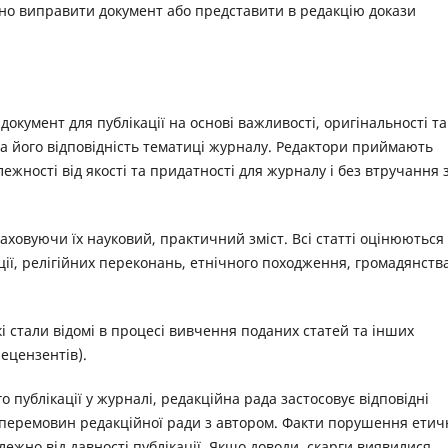
йно виправити документ або представити в редакцію докази
окумент для публікації на основі важливості, оригінальності та
 та його відповідність тематиці журналу. Редактори приймають
лежності від якості та придатності для журналу і без втручання 
аховуючи їх науковий, практичний зміст. Всі статті оцінюються
ації, релігійних переконань, етнічного походження, громадянств
кі стали відомі в процесі вивчення поданих статей та інших
рецензентів).
 публікації у журналі, редакційна рада застосовує відповідні
р перемовин редакційної ради з автором. Факти порушення етич
жно від давності публікації. Якщо доводи, скарги виявилися