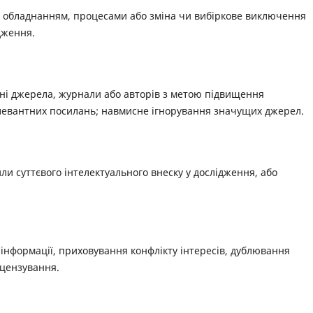
 обладнанням, процесами або зміна чи вибіркове виключення
дження.
ні джерела, журнали або авторів з метою підвищення
левантних посилань; навмисне ігнорування значущих джерел.
или суттєвого інтелектуального внеску у дослідження, або
 інформації, приховування конфлікту інтересів, дублювання
цензування.