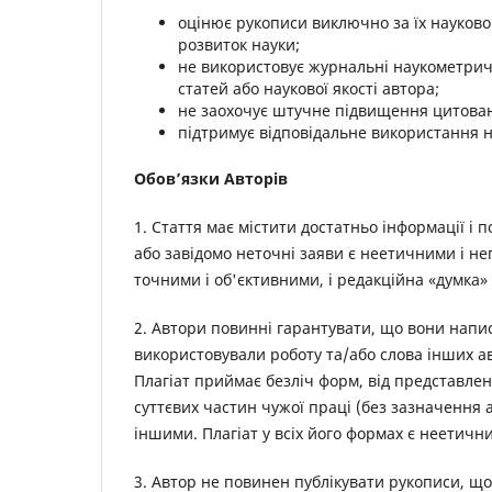
оцінює рукописи виключно за їх науково
розвиток науки;
не використовує журнальні наукометричн
статей або наукової якості автора;
не заохочує штучне підвищення цитован
підтримує відповідальне використання 
Обов’язки Авторів
1. Стаття має містити достатньо інформації і
або завідомо неточні заяви є неетичними і н
точними і об'єктивними, і редакційна «думка»
2. Автори повинні гарантувати, що вони напис
використовували роботу та/або слова інших а
Плагіат приймає безліч форм, від представле
суттєвих частин чужої праці (без зазначення 
іншими. Плагіат у всіх його формах є неетичн
3. Автор не повинен публікувати рукописи, що