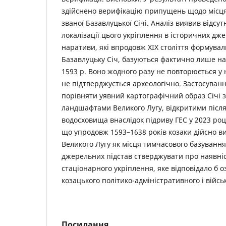
здійснено верифікацію припущень щодо місц
званої Базавлуцької Січі. Аналіз виявив відсутн
локалізації цього укріплення в історичних дж
наративи, які впродовж XIX століття формува
Базавлуцьку Січ, базуються фактично лише на 
1593 р. Воно жодного разу не повторюється у 
не підтверджується археологічно. Застосуванн
порівняти уявний картографічний образ Січі 
ландшафтами Великого Лугу, відкритими післ
водосховища внаслідок підриву ГЕС у 2023 ро
що упродовж 1593–1638 років козаки дійсно в
Великого Лугу як місця тимчасового базування
джерельних підстав стверджувати про наявніс
стаціонарного укріплення, яке відповідало б о
козацького політико-адміністративного і війсь
Посилання