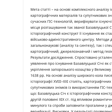
Мета статті – на основі комплексного аналізу 
картографічних матеріалів та супутникових зн
сучасних ГІС-технологій, верифікувати існуючі
місця розташування так званої Базавлуцької С
історіографічний конструкт її існування як ст
військово-адміністративного центру. Методи 
загальнонаукові (аналізу та синтезу), так і спе
картографічний, джерелознавчий і метод гео
Результати дослідження. Спростовано усталене
уявлення про існування Базавлуцької Січі як с
укріплення запорозького козацтва у Великому
1638 рр. На основі аналізу широкого кола пис
історіографії XVIII–XXI століть, картографічних
супутникових знімків із використанням ГІС-те
що: Базавлуцька Січ є історіографічним конс
другій половині XIX ст. під впливом романтичн
минулого та спроби заповнити прогалини у д
верифікації. Висновки. У результаті проведен