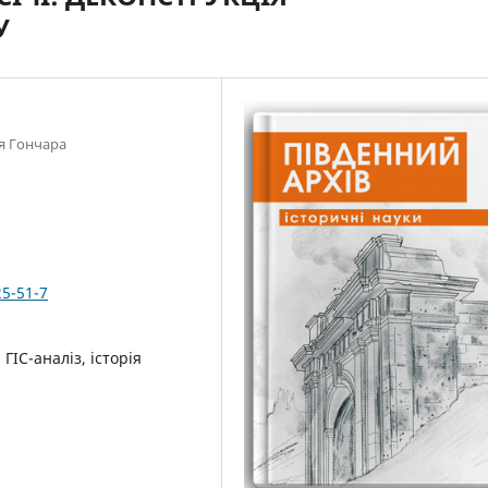
У
я Гончара
25-51-7
ГІС-аналіз, історія