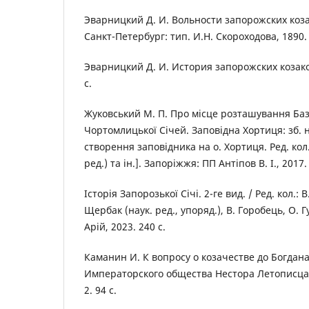
Эварницкий Д. И. Вольности запорожских козак
Санкт-Петербург: тип. И.Н. Скороходова, 1890. 
Эварницкий Д. И. История запорожских козаков
с.
Жуковський М. П. Про місце розташування Баз
Чортомлицької Січей. Заповідна Хортиця: зб. на
створення заповідника на о. Хортиця. Ред. кол.
ред.) та ін.]. Запоріжжя: ПП Антіпов В. І., 2017.
Історія Запорозької Січі. 2-ге вид. / Ред. кол.: В
Щербак (наук. ред., упоряд.), В. Горобець, О. Гу
Арій, 2023. 240 с.
Каманин И. К вопросу о козачестве до Богдан
Императорского общества Нестора Летописца. К
2. 94 с.