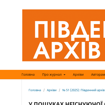
Головна
Про журнал
Архіви
Авторам
Головна
/
Архіви
/
№ 51 (2025): Південний архів
У ПОШУКАХ НЕІСНУЮЧОЇ С