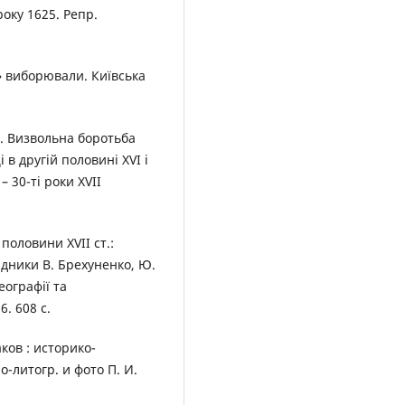
 року 1625. Репр.
і» виборювали. Київська
 3. Визвольна боротьба
в другій половині XVI і
– 30-ті роки XVII
половини XVII ст.:
ядники В. Брехуненко, Ю.
еографії та
. 608 c.
ков : историко-
-литогр. и фото П. И.