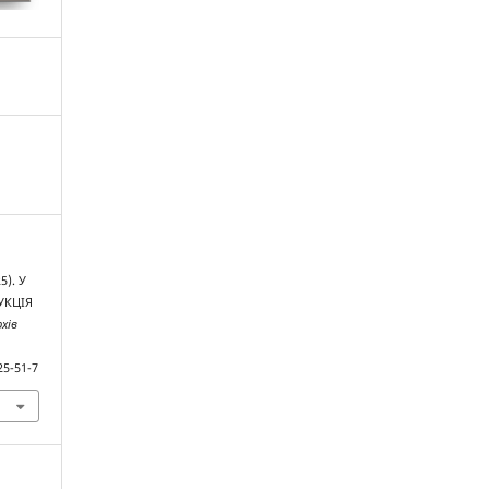
5). У
УКЦІЯ
хів
25-51-7