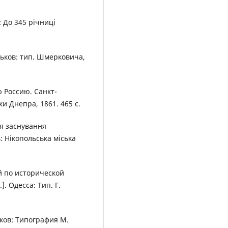
 До 345 річниці
рьков: тип. Шмерковича,
 Россию. Санкт-
ки Днепра, 1861. 465 c.
чя заснування
ь: Нікопольська міська
й по исторической
]. Одесса: Тип. Г.
ков: Типография М.