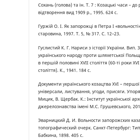
Сохань (голова) та ін. Т. 7 : Козацькі часи – до
відтворення вид 1909 р., 1995. 624 c.
Гуржій О. І. Як запорожці в Петра І «вольност
старовина, 1997. Т. 5, № 317. С. 12–23.
Гуслистий К. Г. Нариси з історії України. Вип.
українського народу проти шляхетської Польщі 
в першій половині XVII століття (60-ті роки XVI 
століття). К., 1941. 184 с.
Документи українського козацтва XVI – першої 
універсали, листування, угоди, присяги. Упор
Мицик, В. Щербак. К.: Інститут української арх
джерелознавства імені М.С. Грушевського, 2016
Эварницкий Д. И. Вольности запорожских каза
топографический очерк. Санкт-Петербург: Типо
Бабкина, 1898. 405 c.