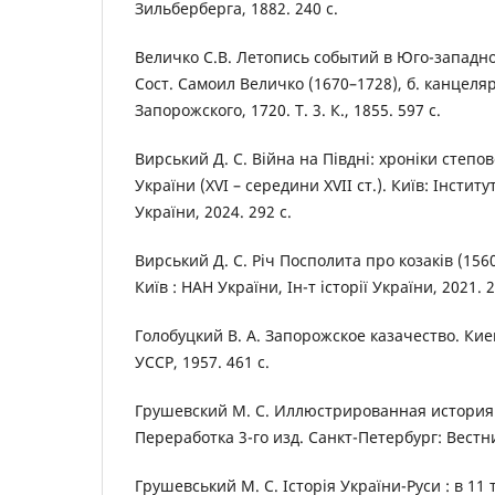
Зильберберга, 1882. 240 с.
Величко С.В. Летопись событий в Юго-западной
Сост. Самоил Величко (1670–1728), б. канцел
Запорожского, 1720. Т. 3. К., 1855. 597 с.
Вирський Д. С. Війна на Півдні: хроніки степ
України (XVI – середини XVII ст.). Київ: Інститу
України, 2024. 292 с.
Вирський Д. С. Річ Посполита про козаків (1560-
Київ : НАН України, Ін-т історії України, 2021. 2
Голобуцкий В. А. Запорожское казачество. Киев:
УССР, 1957. 461 c.
Грушевский М. С. Иллюстрированная история 
Переработка 3-го изд. Санкт-Петербург: Вестни
Грушевський М. С. Історія України-Руси : в 11 т.