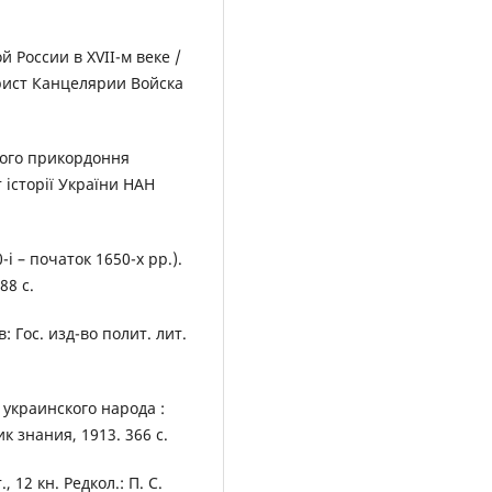
 России в XVII-м веке /
ярист Канцелярии Войска
ового прикордоння
т історії України НАН
і – початок 1650-х рр.).
88 с.
 Гос. изд-во полит. лит.
украинского народа :
к знания, 1913. 366 с.
, 12 кн. Редкол.: П. С.