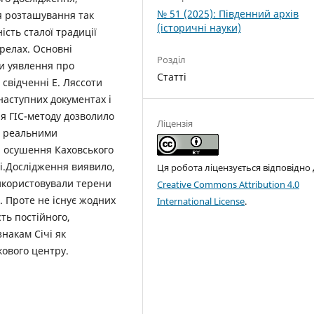
№ 51 (2025): Південний архів
я розташування так
(історичні науки)
ість сталої традиції
ерелах. Основні
Розділ
ли уявлення про
Статті
свідченні Е. Ляссоти
наступних документах і
я ГІС-методу дозволило
Ліцензія
з реальними
я осушення Каховського
ці.Дослідження виявило,
Ця робота ліцензується відповідно
икористовували терени
Creative Commons Attribution 4.0
. Проте не існує жодних
International License
.
ть постійного,
знакам Січі як
кового центру.