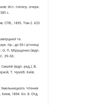
ов: Ист.-топогр. очерк.
385 с.
. СПб., 1895. Том 2. 633
авлуцької та
ук. пр.: до 50-ї річниці
: О. П. Мірущенко (відп.
 С. 39–50.
. Смолій (відп. ред.), В.
ржій, Т. Чухліб. Київ:
а Хмельницкого. Чтения
иев, 1894. Кн. 8. Отд.