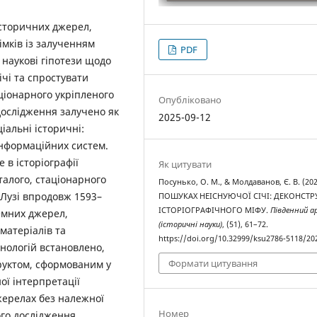
історичних джерел,
імків із залученням
PDF
 наукові гіпотези щодо
ічі та спростувати
аціонарного укріпленого
Опубліковано
дослідження залучено як
2025-09-12
ціальні історичні:
інформаційних систем.
 в історіографії
Як цитувати
талого, стаціонарного
Посунько, О. М., & Молдаванов, Є. В. (202
 Лузі впродовж 1593–
ПОШУКАХ НЕІСНУЮЧОЇ СІЧІ: ДЕКОНСТР
ІСТОРІОГРАФІЧНОГО МІФУ.
Південний ар
емних джерел,
(історичні науки)
, (51), 61–72.
 матеріалів та
https://doi.org/10.32999/ksu2786-5118/20
хнологій встановлено,
Формати цитування
труктом, сформованим у
ої інтерпретації
жерелах без належної
Номер
ого дослідження,