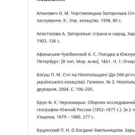
Апанович О. М. Чортомлицька Запорозька Січ:
заснування. К.: Укр. козацтво, 1998. 80 с.
Апостолова А. Запорожье: страна и народ. Ха
1903. 136 с.
Афанасьев-Чужбинский А. С. Поездка в Южную
Петербург: [В тип. Мор. м-ва], 1861. Ч. 1: Очер
Богуш П. М. Січі на Нікопольщині (До 500-річ
українського козацтва). Геликон. № 3. Нікопол
друкарня, 2004. С. 196–205.
Брун Ф. К. Черноморье. Сборник исследовани
географии Южной России (1852–1877 г.): [в 2 ч.
Ульриха, 1879 – 1880. 277 c.
Буцинский П. Н. О Богдане Хмельницком. Харь